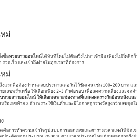
ใหม่
งซื้อ
หวยลาวออนไลน์
ได้ทันทีโดยไม่ต้องวิ่งไปหาเจ้ามือ เพียงไม่กี่คลิก
วดเร็ว และเข้าถึงง่ายในทุกเวลาที่ต้องการ
ใหม่
สิ่งแรกคือต้องกำหนดงบประมาณต่อวันไว้ชัดเจน เช่น 100–200 บาท และยึ
ลขพร่ำเพรื่อ ให้เลือกเพียง 2–3 ตัวต่อรอบ เพื่อลดความเสี่ยงและจดจำแน
เว็บหวยลาวออนไลน์ ให้เลือกเฉพาะช่องทางที่แสดงผลรางวัลย้อนหลังแล
นหรือเลขท้าย 2 ตัว เพราะใช้เงินต่ำและมีโอกาสถูกรางวัลสูงกว่าเลขชุ
ทง
หมุดคือการทำความเข้าใจรูปแบบการออกเลขและตารางเวลาแทงให้ชัดเจน
วนใหญ่จะตัดยอดประมาณ 20:00 น. ตามเวลาประเทศไทย ก่อนผลออกจริงช่วง