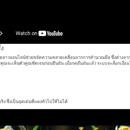
้ง
วยลาวออนไลน์ช่วยขจัดความคลาดเคลื่อนจากการคำนวณมือ ซึ่งต่างจากแผง
ท คุณจะเห็นตัวคูณชัดเจนก่อนยืนยัน
เมื่อกดยืนยันแล้ว ระบบจะล็อกเงื่อน
 ซึ่งเป็นจุดเด่นที่แผงทั่วไปให้ไม่ได้