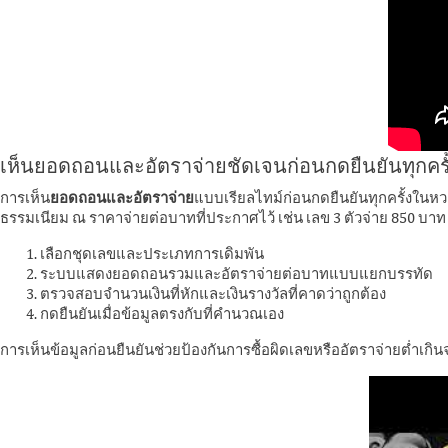
เห็นยอดถอนและอัตราจ่ายชัดเจนก่อนกดยืนยันทุกครั
การเห็น
ยอดถอนและอัตราจ่าย
แบบเรียลไทม์ก่อนกดยืนยันทุกครั้งในห
ธรรมเนียม ณ ราคาจ่ายต่อบาทที่ประกาศไว้ เช่น เลข 3 ตัวจ่าย 850 บา
เลือกชุดเลขและประเภทการเดิมพัน
ระบบแสดงยอดถอนรวมและอัตราจ่ายต่อบาทแบบแยกบรรทัด
ตรวจสอบจำนวนเงินที่หักและเงินรางวัลที่คาดว่าถูกต้อง
กดยืนยันเมื่อข้อมูลตรงกับที่คำนวณเอง
การเห็นข้อมูลก่อนยืนยันช่วยป้องกันการซื้อผิดเลขหรืออัตราจ่ายต่ำเกินจริง