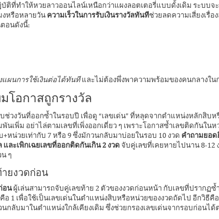
บัติที่ทำให้หวยลาวออนไลน์เหนือกว่าแผงลอตเตอรี่แบบดั้งเดิม ระบบจะตั
โมงหรือหลายวัน
ความเร็วในการรับเงินรางวัลทันที
ช่วยลดความเสี่ยงเรื่
อนดังนี้:
แผนการใช้เงินต่อได้ทันที
และไม่ต้องพึ่งพาความพร้อมของคนกลางในการจ่
ิ่มโอกาสถูกรางวัล
บช่วงวันที่ออกซ้ำในรอบปี เพื่อดู “เลขเด่น” ที่หลุดจากตำแหน่งหลักสิ
เดิมพันเพิ่ม อย่าไล่ตามเลขที่เพิ่งออกเดี่ยว ๆ เพราะโอกาสซ้ำเลขติดกัน
+หน่วยเท่ากับ 7 หรือ 9 ซึ่งมักวนกลับมาบ่อยในรอบ 10 งวด
คำถามยอดฮิ
ุล และเพิกเฉยเลขที่ออกติดกันเกิน 2 งวด
จับคู่เลขที่เคยหายไปนาน 8-12 
วน ๆ
้ายงวดก่อน
ก่อน
ผู้เล่นสามารถจับคู่เลขท้าย 2 ตัวของงวดก่อนหน้า กับเลขที่ปรากฏซ้ำ
คือ 1 เพื่อใช้เป็นเลขเด่นในตำแหน่งสิบหรือหน่วยของงวดถัดไป อีกวิธีคื
ขที่วนกลับมาในตำแหน่งใกล้เคียงเดิม ซึ่งช่วยกรองเลขเด่นจากรอบก่อนได้