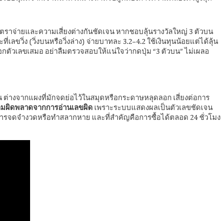
ัตราจ่ายและความเสี่ยงต่างกันชัดเจน หากชอบลุ้นรางวัลใหญ่ 3 ตัวบน
ิ่ง (วิ่งบนหรือวิ่งล่าง) จ่ายบาทละ 3.2–4.2 ใช้เงินทุนน้อยแต่ได้ลุ้น
ัวเลขเสมอ อย่าลืมตรวจสอบให้แน่ใจว่ากดปุ่ม “3 ตัวบน” ไม่เผลอ
จน ต่างจากแผงที่มักจดย่อไว้ในสมุดหรือกระดาษหลุดลอก เสี่ยงต่อการ
มผิดพลาดจากการอ่านเลขผิด
เพราะระบบแสดงผลเป็นตัวเลขชัดเจน
ารจดจำงวดหรือทำสลากหาย และที่สำคัญคือการซื้อได้ตลอด 24 ชั่วโมง