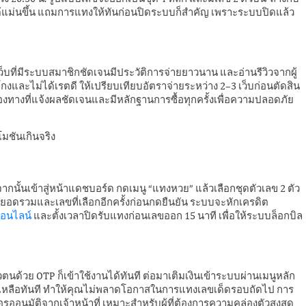
ได้แม่นขึ้น แถมการแทงให้ทันก่อนปิดระบบก็สำคัญ เพราะระบบปิดแล้ว
กเว็บที่มีระบบสมาชิกชัดเจนมีประวัติการจ่ายยาวนาน และอ่านรีวิวจากผู้
โกงและไม่ได้เรตดี ให้เปรียบเทียบอัตราจ่ายระหว่าง 2–3 เว็บก่อนตัดสิน
กช่องทางที่แจ้งผลชัดเจนและมีหลักฐานการซื้อทุกครั้งเพื่อความปลอดภัย
มชันเกินจริง
นั้นเข้าสู่หน้าแดชบอร์ด กดเมนู “แทงหวย” แล้วเลือกชุดตัวเลข 2 ตัว
ยอดรวมและเลขที่เลือกอีกครั้งก่อนกดยืนยัน ระบบจะหักเครดิต
อนไลน์
และตั้งเวลาปิดรับแทงก่อนเลขออก 15 นาที เพื่อให้ระบบล็อกบิล
วตนด้วย OTP ก็เข้าใช้งานได้ทันที ต่อมาเติมเงินเข้าระบบผ่านเมนูหลัก
ตยอดคงเหลือทันที ทำให้คุณไม่พลาดโอกาสในการแทงเลขเด็ดรอบถัดไป การ
รออนุมัติจากเจ้าหน้าที่ เหมาะสำหรับผู้ที่ต้องการความคล่องตัวสูงสุด