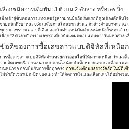
เลือกชนิดการเดิมพัน: 3 ตัวบน 2 ตัวล่าง หรือเลขวิ่ง
เมื่อเข้าสู่ขั้นตอนการแทงเลขรัฐลาวผ่านมือถือ สิ่งแรกที่คุณต้องตัดสินใ
จ่ายหนักถึงบาทละ 850 แต่โอกาสโดนยาก ส่วน 2 ตัวล่างจ่ายบาทละ 92 เหมา
ทุกงวด เพราะแค่เลขที่เลือกออกในตำแหน่งใดตำแหน่งหนึ่งก็ชนะแล้ว
เลือก “2 ตัวล่าง” เพราะเลขชุดเดียวกันแต่ผลตอบแทนต่างกันมหาศาล เ
ข้อดีของการซื้อเลขลาวแบบดิจิทัลที่เหนือก
การซื้อเลขลาวแบบดิจิทัลผ่าน
หวยลาวออนไลน์
ให้ความเหนือกว่าแผงล็อต
จ่ายผิดเลขหรือตกหล่น ระบบออนไลน์จะบันทึกหมายเลข งวดที่ออก และยอ
บนหน้าจอ ก่อนยืนยันการซื้อทุกครั้ง
การแจ้งเตือนผลรางวัลอัตโนมัติเข้า
ไม่จำกัดเวลาเปิด-ปิดของแผง ทำให้จัดการเงินและเลือกเลขได้อย่างรอบ